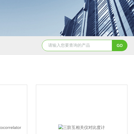
EW-λ红外零级波片-固定波长
THz 可调谐精密衰减器