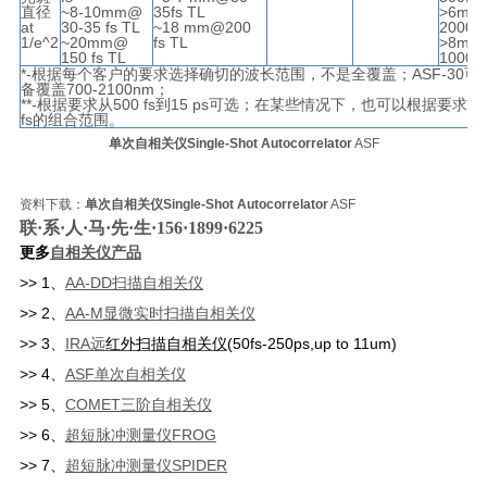
直径
~8-10mm@
35fs TL
>6mm 
at
30-35 fs TL
~18 mm@200
2000fs
1/e^2
~20mm@
fs TL
>8mm
150 fs TL
10000f
*-
根据每个客户的要求选择确切的波长范围，不是全覆盖；
ASF-30
可
备覆盖
700-2100nm
；
**-
根据要求从
500 fs
到
15 ps
可选；在某些情况下，也可以根据要求提
fs
的组合范围。
单次自相关仪Single-Shot Autocorrelator
ASF
资料下载：
单次自相关仪Single-Shot Autocorrelator
ASF
联·系·人·马·先·生·156·1899·6225
更多
自相关仪
产品
>> 1、
AA-DD
扫
描自相关仪
>> 2、
AA-M显微实时
扫
描自相关仪
>> 3、
IRA
远
红外扫描自相关
仪
(50fs-250ps,up to 11um
)
>> 4、
ASF
单
次自相关仪
>> 5、
COMET
三
阶自相关仪
>> 6、
超短脉冲测量仪
FROG
>>
7
、
超短脉冲测量仪
SPIDER