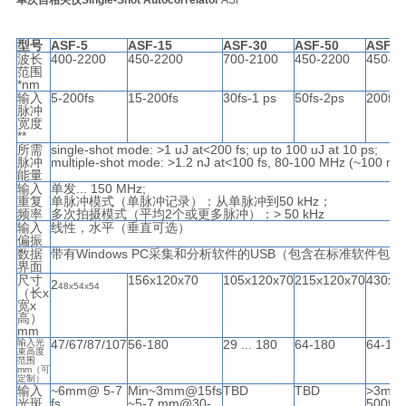
型号
ASF-5
ASF-15
ASF-30
ASF-50
ASF-2
波长
400-2200
450-2200
700-2100
450-2200
450-2
范围
*nm
输入
5-200fs
15-200fs
30fs-1 ps
50fs-2ps
200fs-
脉冲
宽度
**
所需
single-shot mode: >1 uJ at<200 fs; up to 100 uJ at 10 ps;
脉冲
multiple-shot mode: >1.2 nJ at<100 fs, 80-100 MHz (~100 mW
能量
输入
单发
... 150 MHz;
重复
单脉冲模式（单脉冲记录）：从单脉冲到
50 kHz
；
频率
多次拍摄模式（平均
2
个或更多脉冲）：
> 50 kHz
输入
线性，水平（垂直可选）
偏振
数据
带有
Windows PC
采集和分析软件的
USB
（包含在标准软件包中
界面
尺寸
156x120x70
105x120x70
215x120x70
430x2
2
48x54x54
（长
x
宽
x
高）
mm
输入光
47/67/87/107
56-180
29 ... 180
64-180
64-18
束高度
范围
mm
（可
定制）
输入
~6mm@ 5-7
Min~3mm@15fs
TBD
TBD
>3mm
光斑
fs
~5-7 mm@30-
500fs;