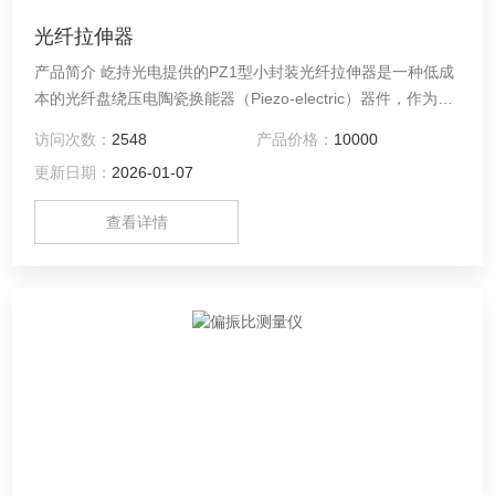
光纤拉伸器
产品简介 屹持光电提供的PZ1型小封装光纤拉伸器是一种低成
本的光纤盘绕压电陶瓷换能器（Piezo-electric）器件，作为一
种性能出色的低成本相位调制器。在众多传感领域有非常重要
访问次数：
2548
产品价格：
10000
的应用，典型的应用例如开环解调，干涉型传感器模拟，干涉
更新日期：
2026-01-07
仪系统的相位调制等等。 PZ1型光纤拉伸器标准产品采用
SMF-28e光纤或者Panda型偏振保持光纤，超高的性能价格比*
查看详情
其他已知的竞争产品。