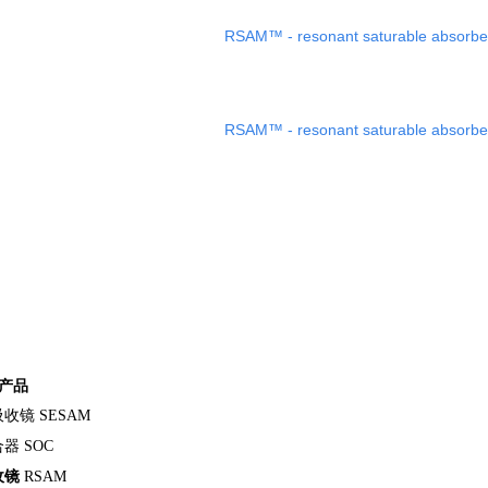
RSAM™ - resonant saturable absorbe
RSAM™ - resonant saturable absorbe
产品
吸收镜
SESAM
器 SOC
收镜
RSAM