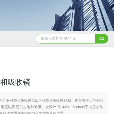
EW-λ红外零级波片-固定波长
THz 可调谐精密衰减器
和吸收镜
AM共振可饱和吸收镜类似于可饱和吸收镜SAM，但是有更大的饱和
宽以及更低的饱和通量。被设计成Gires–Tournois干涉仪的结
吸收体放置在共振腔内光学波腹处的位置。