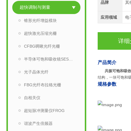
品牌
其
超快调制与测量
应用领域
电
锥形光纤增益模块
超快激光压缩光栅
详细
CFBG啁啾光纤光栅
半导体可饱和吸收镜SESAM
产
共振可饱和吸
光子晶体光纤
结构，一块可饱和
规格参数
FBG光纤布拉格光栅
自相关仪
超短脉冲测量仪FROG
谐波产生倍频器