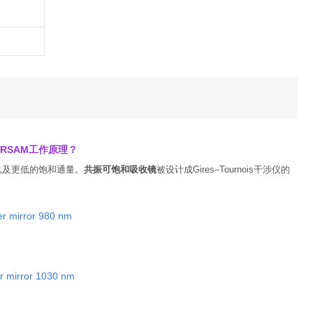
RSAM工作原理
？
以及更低的饱和通量。
共振可饱和吸收镜
被设计成
Gires–Tournois干涉仪的
r mirror 980 nm
r mirror 1030 nm