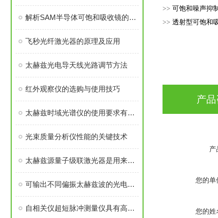
>>
可饱和噪声抑
解析SAM半导体可饱和吸收镜的核心物理机制
>>
透射型可饱和吸
飞秒光纤激光器的原理及应用
太赫兹光电导天线光路调节方法
红外观察仪的选购与使用技巧
产品
太赫兹时域光谱仪的使用要求有哪些？
光束质量分析仪性能的关键技术
产
太赫兹源量子级联激光器是用来干什么的?
您的单
可输出不同偏振太赫兹波的光电导天线
自相关仪超短脉冲测量仪具有高分辨率、高灵敏度等优点
您的姓