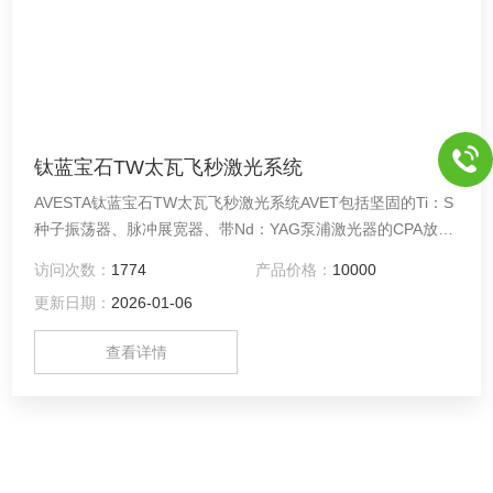
钛蓝宝石TW太瓦飞秒激光系统
AVESTA钛蓝宝石TW太瓦飞秒激光系统AVET包括坚固的Ti：S
种子振荡器、脉冲展宽器、带Nd：YAG泵浦激光器的CPA放大
器级、带涡轮分子和真空泵出口的真空压缩机室（用于10-TW
访问次数：
1774
产品价格：
10000
系统）、带计算机接口的同步和控制电子设备等。所有组件都
更新日期：
2026-01-06
集成在一个光学平台上，确保稳定运行。
查看详情