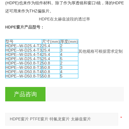
(HDPE)
也来作为组件材料。除了作为厚透镜和窗口\镜，薄的
HDPE
还可用来作为
THZ
偏振片。
HDPE在太赫兹波段的透过率
HDPE窗片产品型号：
型号
尺寸
(mm)
厚度
(mm)
HDPE--W-D25.4-T2
25.4
2
HDPE--W-D25.4-T3
25.4
3
其他规格可根据需求定制
HDPE--W-D25.4-T4
25.4
4
HDPE--W-D25.4-T5
25.4
5
HDPE--W-D50.8-T2
50.8
2
HDPE--W-D50.8-T3
50.8
3
HDPE--W-D50.8-T4
50.8
4
HDPE--W-D50.8-T5
50.8
5
产品咨询