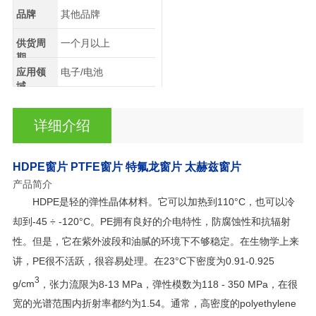
品牌
其他品牌
供货周
一个月以上
期
应用领
电子/电池
域
详细介绍
HDPE窗片 PTFE窗片 特氟龙窗片 太赫兹窗片
产品简介
HDPE
是轻的弹性晶体材料。它可以加热到
110°C
，也可以冷
却到
-45 ÷ -120°C
。
PE
拥有良好的介电特性，防腐蚀性和抗辐射
性。但是，它在紫外波段和油腻的环境下不够稳定。在生物学上来
讲，
PE
很不活跃，很容易处理。在
23°C
下密度为
0.91-0.925
3
g/cm
，张力流限为
8-13 MPa
，弹性模数为
118 - 350 MPa
，在很
宽的光谱范围内折射率都约为
1.54
。通常，高密度的
polyethylene