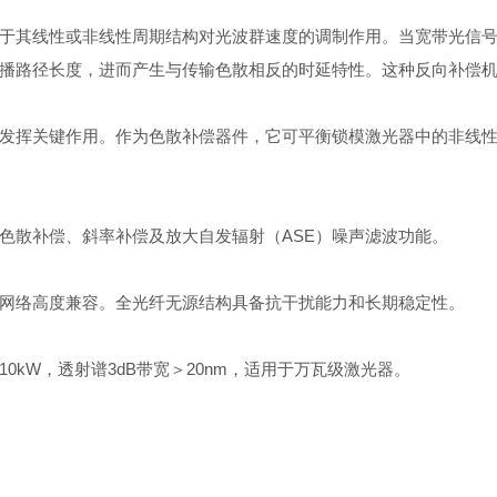
其线性或非线性周期结构对光波群速度的调制作用。当宽带光信号
播路径长度，进而产生与传输色散相反的时延特性。这种反向补偿
挥关键作用。作为色散补偿器件，它可平衡锁模激光器中的非线性
散补偿、斜率补偿及放大自发辐射（ASE）噪声滤波功能。
络高度兼容。全光纤无源结构具备抗干扰能力和长期稳定性。
W，透射谱3dB带宽＞20nm，适用于万瓦级激光器。