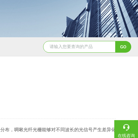
EW-λ红外零级波片-固定波长
THz 可调谐精密衰减器
分布，啁啾光纤光栅能够对不同波长的光信号产生差异化
在线咨询