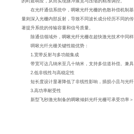
的时延响应，从而实现脉冲展宽与压缩的精准调控。
在光纤通信系统中，啁啾光纤光栅的色散补偿机制基于
量则深入光栅内部反射，导致不同波长成分经历不同的传
著提升系统的传输容量和信号质量。
除通信领域外，啁啾光纤光栅在超快激光技术中同样发
啁啾光纤光栅
关键性能优势：
1.宽带反射与多功能集成
带宽可达几纳米至几十纳米，支持多信道补偿。兼具色
2.低非线性与高稳定性
短长度设计显著降低了非线性影响，插损小且与光纤网
3.高功率耐受性
新型飞秒激光制备的啁啾倾斜光纤光栅可承受功率＞10k