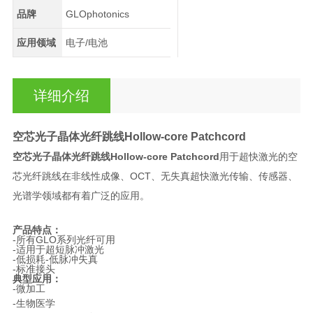
品牌
GLOphotonics
应用领域
电子/电池
详细介绍
空芯光子晶体光纤跳线
Hollow-core Patchcord
空芯光子晶体光纤跳线
Hollow-core Patchcord
用于超快激光的空
芯光纤跳线在非线性成像、OCT、无失真超快激光传输、传感器、
光谱学领域都有着广泛的应用。
产品特点
：
-
所有
GLO
系列光纤可用
-
适用于超短脉冲激光
-
低损耗
-
低脉冲失真
-
标准接头
典型应用：
-微
加工
-生物医学