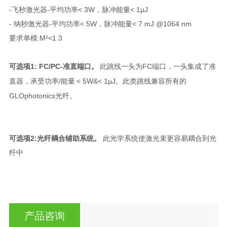
-飞秒激光器-平均功率< 3W，脉冲能量< 1µJ
- 纳秒激光器-平均功率< 5W，脉冲能量< 7 mJ @1064 nm
要求单模:M²<1.3
可选项
1
:
F
C/PC
-准
直端口
。
此跳线一头为FC端口，一头集成了准
直器
，承受功率
/
能量
< 5W&
< 1µJ。
此类
跳
线兼容所有的
GLOphotonics光纤。
可选项
2
:
光纤耦合
辅助系
统
。
此光学系统使激光束更容易耦合到光
纤中
产品咨询