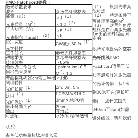
PMC-Patc
hcord
参数
：
（1） 根据需求其
激光参数要求
他可选
波长
参考光纤规格表
（2） 特定条件下
能量（μ
J
）
（1）
＜
1­­­­­­­­­­
2
可处理更高
的
M
2
（
2
）
光束质量（
M
）
＜
1.2
（3） 这里的角度
平均功率（
W
）
（
1
）
规格是在距离激光器
＜
5
1m
出的光纤端面测
（
3
）
＜
5
光束指向（μ
rad
）
定的
脉冲宽度
（
1
）
CW
波到
50 fs
光学特性
屹
持光电提供的
空芯
工作波长
参考光纤规格表
传输带宽
参考光纤规格表
光纤跳线
PMC-
传输效率
＞
85%
Patchcord适用于低
色散
@
工作波长
1ps/nm
·
km
±
0.5
输出光束质量
2
M
＜
1.3
功率超短脉冲激光器
弯曲损耗
@20cm
弯曲半径
＜
1dB
物理特性
的光束传输，从1米
（
1
）
2m, 3m, 5m
光纤长度
到30米可选(更长可
（
1
）
FC/SMA/ST/LC
接口
（
1
）
3mm
包铁
PU
管
选) ，
波长范围为
光纤保护
最小弯曲半径
20cm
340nm至3µm(如需
输出
开放式
可选项
水冷
/
封端
/
球透镜
紫外线源，请与我们
联系)
参考低
功率超短脉冲
激光器
: