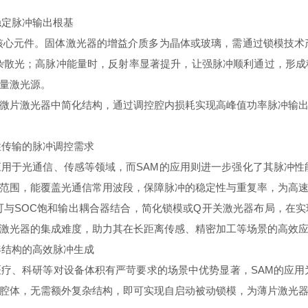
定脉冲输出根基
心元件。固体激光器的增益介质多为晶体或玻璃，需通过锁模技术产
杂散光；高脉冲能量时，反射率显著提升，让强脉冲顺利通过，形
量激光源。
微片激光器中简化结构，通过调控腔内损耗实现高峰值功率脉冲输出
传输的脉冲调控需求
于光通信、传感等领域，而SAM的应用则进一步强化了其脉冲性能
范围，能覆盖光通信常用波段，保障脉冲的稳定性与重复率，为高
与SOC饱和输出耦合器结合，简化锁模或Q开关激光器布局，在实
激光器的集成难度，助力其在长距离传感、精密加工等场景的高效
结构的高效脉冲生成
、科研等对设备体积有严苛要求的场景中优势显著，SAM的应用为
腔体，无需额外复杂结构，即可实现自启动被动锁模，为薄片激光