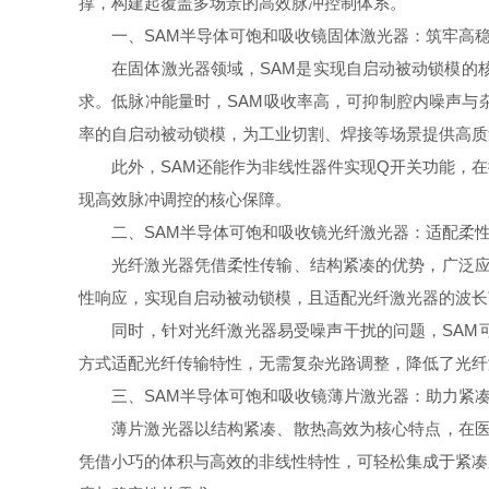
撑，构建起覆盖多场景的高效脉冲控制体系。
一、SAM半导体可饱和吸收镜固体激光器：筑牢高稳
在固体激光器领域，SAM是实现自启动被动锁模的核
求。低脉冲能量时，SAM吸收率高，可抑制腔内噪声与
率的自启动被动锁模，为工业切割、焊接等场景提供高质
此外，SAM还能作为非线性器件实现Q开关功能，在
现高效脉冲调控的核心保障。
二、SAM半导体可饱和吸收镜光纤激光器：适配柔性
光纤激光器凭借柔性传输、结构紧凑的优势，广泛应用
性响应，实现自启动被动锁模，且适配光纤激光器的波长
同时，针对光纤激光器易受噪声干扰的问题，SAM可
方式适配光纤传输特性，无需复杂光路调整，降低了光纤
三、SAM半导体可饱和吸收镜薄片激光器：助力紧凑
薄片激光器以结构紧凑、散热高效为核心特点，在医疗
凭借小巧的体积与高效的非线性特性，可轻松集成于紧凑