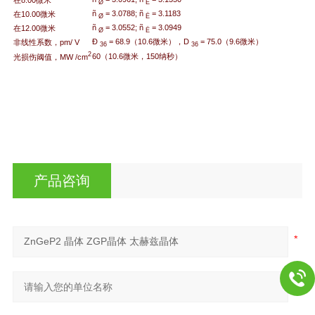
Ø
Ë
ñ
= 3.0788; ñ
= 3.1183
在10.00微米
Ø
Ë
ñ
= 3.0552; ñ
= 3.0949
在12.00微米
Ø
Ë
Ð
= 68.9（10.6微米），D
= 75.0（9.6微米）
非线性系数，pm/ V
36
36
2
60（10.6微米，150纳秒）
光损伤阈值，MW /cm
产品咨询