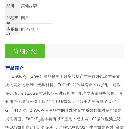
品牌
其他品牌
产地类
国产
别
应用领
电子/电池
域
详细介绍
产品简介
ZnGeP
（ZGP）单晶是用于频率转换产生中红外以及太赫兹
2
波的高效的非线性光学材料。ZnGeP
晶体具有正的双折射，可以
2
在0.75um-12.0um的波长范围进行相位匹配光学参量频率转换。其
有用的传输范围位于从2.1至10.6微米，此范围内具有低至 0.04
-1
cm
的吸收。ZnGeP
具有很大的非线性光学系数和相对高的激光
2
损伤阈值。ZnGeP
晶体具有以下应用：
经由与1.06毫米混频上转
2
换CO
激光光到近红外范围
;：合
频CO和CO2产生的激光辐射; 高效
2