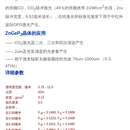
2
的倍频
CO，CO
脉冲激光（49％的倍频
效率 1GW/cm
光强，
2ns
2
脉冲宽度，
9.52毫米波长）
，在铒激光和钬激光激发下
用于中红外
波段
OPO激光产生
。
ZnGeP
晶体的应用
2
—— CO
激光器二次、三次和四次谐波产生
2
—— 2um及光泵浦是的光参量产生
—— 相干激发辐射太赫兹频段的光波 70um-1000um （0.3-
4THz）
详细参数
透明度范围，微米
0.75 - 12.0
点群
42m
3
4.12
密度，g/cm
莫氏硬度
5.5
折射率：
ñ
= 3.1490; ñ
= 3.1889
在2.00微米
Ø
Ë
ñ
= 3.1223; ñ
= 3.1608
在4.00微米
Ø
Ë
ñ
= 3.1101; ñ
= 3.1480
在6.00微米
Ø
Ë
ñ
= 3.0961; ñ
= 3.1350
在8.00微米