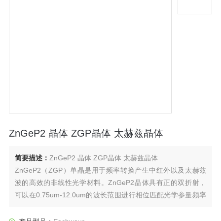
ZnGeP2 晶体 ZGP晶体 太赫兹晶体
简要描述：
ZnGeP2 晶体 ZGP晶体 太赫兹晶体
ZnGeP2（ZGP）单晶是用于频率转换产生中红外以及太赫兹
波的高效的非线性光学材料。ZnGeP2晶体具有正的双折射，
可以在0.75um-12.0um的波长范围进行相位匹配光学参量频率
转换。其有用的传输范围位于从2.1至10.6微米，此范围内具有
低至 0.04 cm-1的吸收。