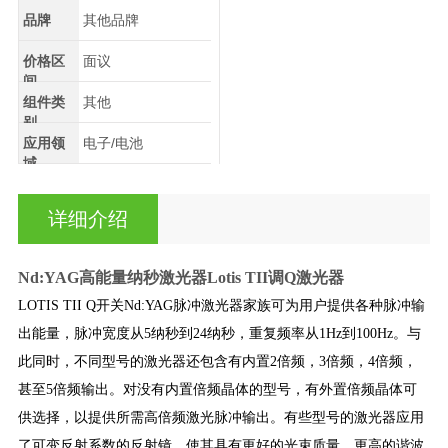
品牌
其他品牌
价格区
面议
间
组件类
其他
别
应用领
电子/电池
域
详细介绍
Nd:YAG高能量纳秒激光器Lotis TII调Q激光器
LOTIS TII Q开关Nd:YAG脉冲激光器家族可为用户提供各种脉冲输
出能量，脉冲宽度从5纳秒到24纳秒，重复频率从1Hz到100Hz。与
此同时，不同型号的激光器还包含有内置2倍频，3倍频，4倍频，
甚至5倍频输出。对没有内置倍频晶体的型号，有外置倍频晶体可
供选择，以提供所需高倍频激光脉冲输出。有些型号的激光器应用
了可变反射系数的反射镜，使其具有更好的光束质量，更高的谐波