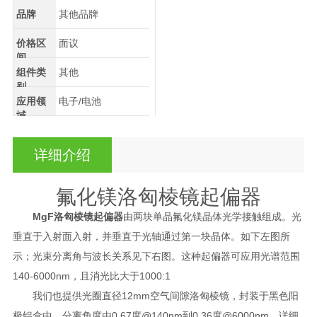
品牌
其他品牌
价格区
面议
间
组件类
其他
别
应用领
电子/电池
域
详细介绍
氟化镁洛匈棱镜起偏器
MgF洛匈棱镜起偏器
由两块单晶氟化镁晶体光学接触组成。光
垂直于入射面入射，并垂直于光轴通过第一块晶体。如下左图所
示；光束分离角与波长关系见下右图。这种起偏器可应用光谱范围
140-6000nm，且消光比大于1000:1
我们也提供光圈直径12mm空气间隙洛匈棱镜，封装于黑色阳
极铝盒中，分离角度由0.67度@140nm到0.36度@6000nm，详细