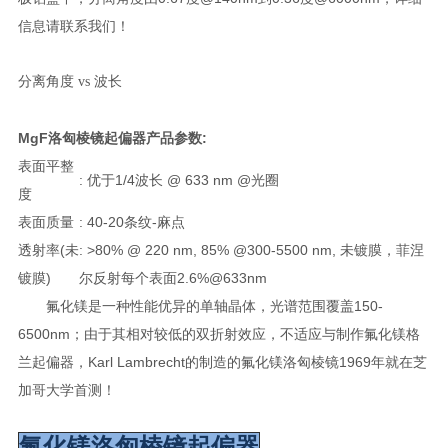
信息请联系我们！
分离角度 vs 波长
MgF洛匈棱镜起偏器
产品参数
:
表面平整
:
优于
1/4
波长
@ 633 nm @
光圈
度
表面质量
: 40-20
条纹
-
麻点
透射率
(
未
: >80% @ 220 nm, 85% @300-5500 nm,
未镀膜，菲涅
镀膜
)
尔反射每个表面
2.6%@633nm
氟化镁是一种性能优异的单轴晶体，光谱范围覆盖150-
6500nm；由于其相对较低的双折射效应，不适应与制作氟化镁格
兰起偏器，Karl Lambrecht的制造的氟化镁洛匈棱镜1969年就在芝
加哥大学首测！
氟化镁洛匈棱镜起偏器