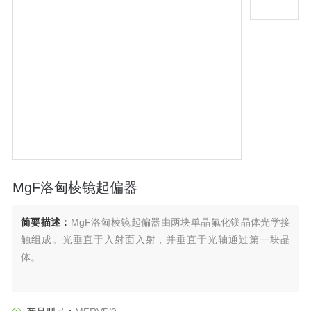
MgF洛匈棱镜起偏器
简要描述：
MgF洛匈棱镜起偏器由两块单晶氟化镁晶体光学接
触组成。光垂直于入射面入射，并垂直于光轴通过第一块晶
体。