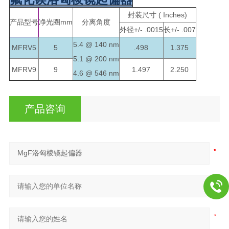
封装尺寸
( Inches)
产品型号
净光圈mm
分离角度
外径+/- .0015
长+/- .007
5.4 @ 140 nm
MFRV5
5
.498
1.375
5.1 @ 200 nm
MFRV9
9
1.497
2.250
4.6 @ 546 nm
产品咨询