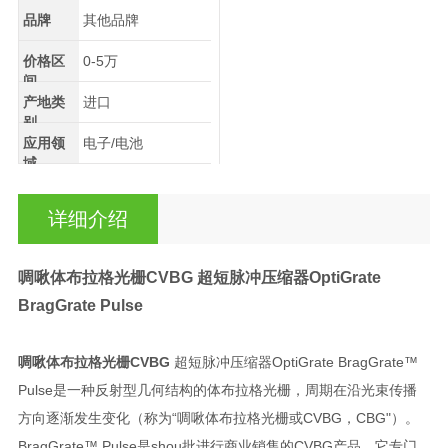
品牌
其他品牌
价格区
0-5万
间
产地类
进口
别
应用领
电子/电池
域
详细介绍
啁啾体布拉格光栅CVBG
超短脉冲压缩器OptiGrate
BragGrate Pulse
啁啾体布拉格光栅CVBG
超短脉冲压缩器OptiGrate BragGrate™
Pulse是一种反射型几何结构的体布拉格光栅，周期在沿光束传播
方向逐渐发生变化（称为“啁啾体布拉格光栅或CVBG，CBG"）。
BragGrate™ Pulse是shou批进行商业销售的CVBG产品，它专门