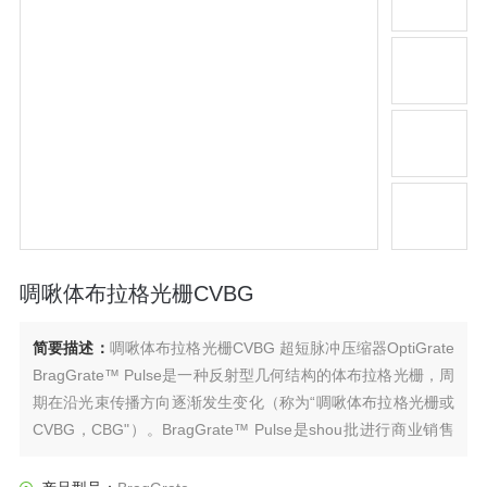
啁啾体布拉格光栅CVBG
简要描述：
啁啾体布拉格光栅CVBG 超短脉冲压缩器OptiGrate
​BragGrate™ Pulse是一种反射型几何结构的体布拉格光栅，周
期在沿光束传播方向逐渐发生变化（称为“啁啾体布拉格光栅或
CVBG，CBG"）。BragGrate™ Pulse是shou批进行商业销售
的CVBG产品，它专门为飞秒与皮秒脉冲的展宽和压缩而设
计。