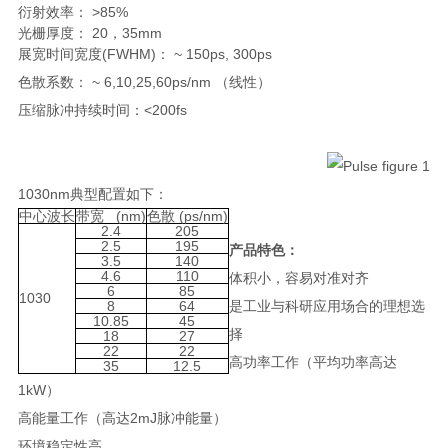
衍射效率： >85%
光栅厚度： 20，35mm
展
宽时间宽度(FWHM)： ~ 150ps, 300ps
色
散系数： ~ 6,10,25,60ps/nm （线性）
压
缩脉冲持续时间：<200fs
1030nm典型配置如下：
中心波长
带宽 (nm)
色散 (ps/nm)
2.4
205
2.5
195
产品特色：
3.5
140
4.6
110
体积小，容易对准对齐
6
85
1030
8
64
是工业与科研应用场合的理想选
10.85
45
择
18
27
22
22
高功率工作（平均功率高达
35
12.5
1kW）
高能量工作（高达2mJ脉冲能量）
环境稳定性高