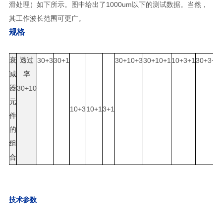
滑处理）如下所示。图中给出了1000um以下的测试数据。当然，
其工作波长范围可更广。
规格
衰
透过
30+3
30+1
30+10+3
30+10+1
10+3+1
30+3+1
减
率
器
30+10
元
10+3
10+1
3+1
件
的
组
合
技术参数