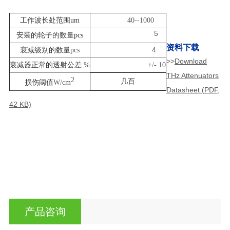
工作波长处范围um
40--1000
5
安装的轮子的数量pcs
资料下载
4
衰减级别的数量
pcs
>>
Download
衰减器正常的透射公差
%
+/- 10
THz Attenuators
2
几百
损伤阈值
W/cm
Datasheet
(PDF,
42 KB)
产品咨询