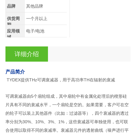
品牌
其他品牌
供货周
一个月以上
期
应用领
电子/电池
域
详细介绍
产品简介
TYDEX提供THz可调衰减器，用于高功率TH在辐射的衰减
可调衰减器由5个扇轮组成，其中扇轮中有金属化处理后的楔形硅
片具有不同的衰减水平，一个扇轮是空的。如果需要，客户可在空
的轮子可以装上其他器件（比如：过滤器等），
四个衰减器的透过
率分别为30%、10%、3%、1%，这些衰减器可单独使用，也可联
合使用以取得不同的衰减率。
衰减器元件的透射曲线（噪声进行平