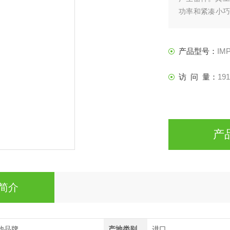
功率和紧凑小巧
管内部尺寸必须
产品型号：
IMP
访 问 量：
191
产
简介
他品牌
产地类别
进口