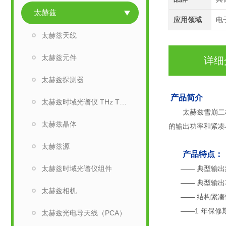
太赫兹
应用领域
电
太赫兹天线
太赫兹元件
详细
太赫兹探测器
产品简介
太赫兹时域光谱仪 THz TDS
太赫兹雪崩二极管 
太赫兹晶体
的输出功率和紧凑
太赫兹源
产品特点：
太赫兹时域光谱仪组件
—— 典型输出频率：1
—— 典型输出功率
太赫兹相机
—— 结构紧凑
——1 年保修
太赫兹光电导天线（PCA）