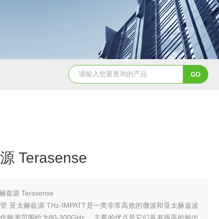
EW-λ红外零级波片-固定波长
THz 可调谐精密衰减器
Terasense
兹源 Terasense
 亚太赫兹源 THz-IMPATT是一类非常高效的微波和亚太赫兹波
作频率范围约为80-300GHz， 主要的优点是它们具有很高的输出