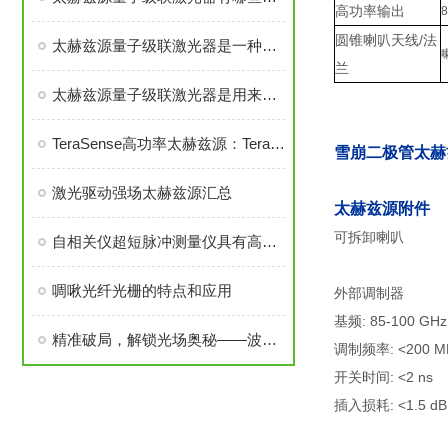
高功率输出
圆锥喇叭天线/法
太赫兹源量子级联激光器是一种基于量子阱结构的半导体激光器
兰
太赫兹源量子级联激光器是用来干什么的?
TeraSense高功率太赫兹源：Terasource简介
雪崩二极管太赫
激光驱动强场太赫兹源汇总
太赫兹源附件
可拆卸喇叭
自相关仪超短脉冲测量仪具有高分辨率、高灵敏度等优点
啁啾光纤光栅的特点和应用
外部调制器
基频: 85-100 GHz
精准破局，解锁光场奥秘——波前分析仪的核心应用价值
调制频率: <200 M
开关时间: <2 ns
插入损耗: <1.5 dB