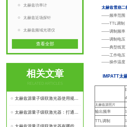
太赫兹功率计
太赫兹雪崩二极
——频率范围
太赫兹近场探针
——TTL调制（
太赫兹频域光谱仪
——调制频率：1Hz
——调制电压：+
查看全部
——典型线宽
——工作电压：
——操作温度：1
相关文章
IMPATT太
RELATED ARTICLES
太赫兹源量子级联激光器使用规范：性能保障与风险防控的双重要求
太赫兹源照片
输出频率
太赫兹源量子级联激光器：打通太赫兹技术落地的核心枢纽
TTL调制
太赫兹源量子级联激光器有哪些用途?