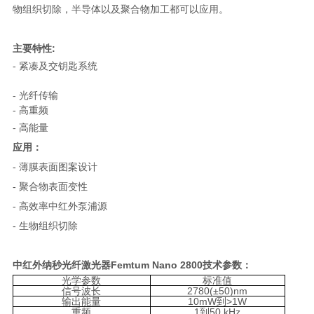
物组织切除，半导体以及聚合物加工都可以应用。
主要特性:
- 紧凑及交钥匙系统
- 光纤传输
- 高重
频
- 高能量
应用：
- 薄膜表面
图案设计
- 聚合物表面变性
- 高效率中红外泵浦源
- 生物组织切除
中红外纳秒光纤激光器
Femtum Nano 2800
技术参数：
光学参数
标准值
信号波长
2780(
±
50)nm
输出能量
10mW
到
>1W
重频
1
到
50 kHz