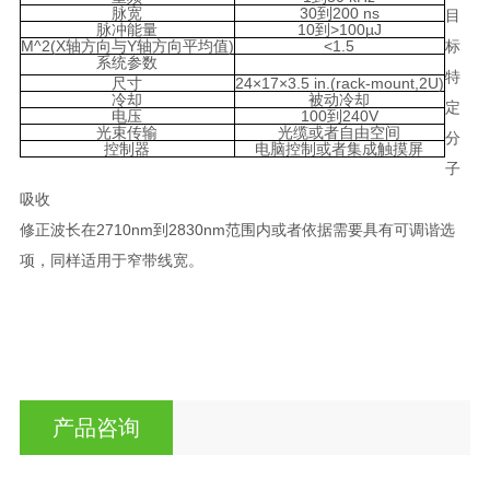
脉宽
30
到
200 ns
目
脉冲能量
10
到
>100
µ
J
M^2(X
轴方向与
Y
轴方向平均值
)
<1.5
标
系统参数
特
尺寸
24
×
17
×
3.5 in.(rack-mount,2U)
冷却
被动冷却
定
电压
100
到
240V
光束传输
光缆或者自由空间
分
控制器
电脑控制或者集成触摸屏
子
吸收
修正波长在2710nm到2830nm范围内或者依据需要具有可调谐选
项，同样适用于窄带线宽。
产品咨询