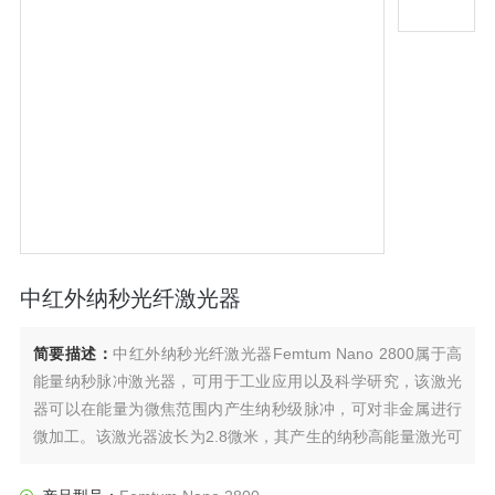
中红外纳秒光纤激光器
简要描述：
中红外纳秒光纤激光器Femtum Nano 2800属于高
能量纳秒脉冲激光器，可用于工业应用以及科学研究，该激光
器可以在能量为微焦范围内产生纳秒级脉冲，可对非金属进行
微加工。该激光器波长为2.8微米，其产生的纳秒高能量激光可
在非金属以及生物组织方面研究有很多应用。其他传统激光器
有以下几个挑战：操作复杂、光束质量低、脉宽长等.