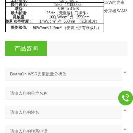
工作温度
:
-10ºc -50ºc
1kW的光束
快门速度
:
1/50s-1/100000s
增益
:
6dB to 41dB
分束器SAM3
最大帧速
:
25Hz
（无慢速快门操作）
灵敏度
:
~160μW/cm² @ 1550nm
饱和功率密度：
~1mW/cm² @ 633nm
（无衰减片）
损伤阈值
:
50W/cm²/1J/cm²
（安装上所有衰减片）
产品咨询