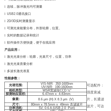
l
连续，脉冲激光均可测量
l
USB2.0
通讯接口
l
2D/3D
实时测量显示
l
可测光束能量分布，外形轮廓，位置。
l
实时的数据记录和统计
l
软件操作方便快捷，便于在线应用
产品应用：
l
激光光束分析：轮廓，光束尺寸，位置，功率
l
激光光束质量分析
l
多波长激光准直
性能参数：
VIS-NIR: 350-1600nm
光谱范围
:
可选配件：
UV-NIR: 190-1600nm
相机类型
:
WSR
宽波段
CCD ½"
强度衰减
探测响应面积
:
6.47mm x 4.83mm.
像素
:
片，长通滤
8.6 μm (H) X 8.3 μm (V)
尺寸
:
80mm x 78.5mm x 49mm
含滤波片
波片，可达
功率消耗
:
5V, 0.6 A (USB 2.0 Port)