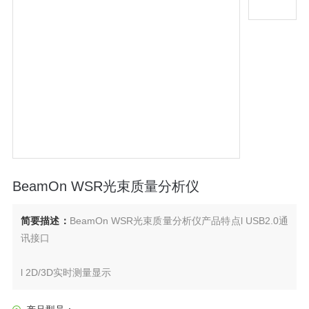
BeamOn WSR光束质量分析仪
简要描述：
BeamOn WSR光束质量分析仪产品特点l USB2.0通
讯接口
l 2D/3D实时测量显示
l 可测光束能量分布，外形轮廓，位置。