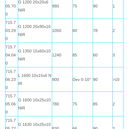
G 1200 20x20x6
05.70
980
75
90
1
NIR
0
715.7
G 1200 20x90x16
03.29
1050
80
78
2
NIR
0
715.7
G 1350 15x60x10
04.04
1240
85
60
3
NIR
0
715.7
L 1600 10x15x6 N
06.23
900
Dev 0-10°
90
>10
IR
0
715.7
G 1600 10x25x10
05.06
780
75
85
2
NIR
0
715.7
G 1630 10x25x10
05.72
830
66
90
2