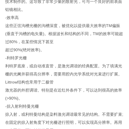
技术制作的。这导致了非常少量的散射光，可与一个良好的前表面
铝镜相比。
-效率高
这些正弦沟槽光栅的沟槽深度，被优化以提供最大效率的TM偏振
(垂直于沟槽的电矢量)。根据波长和结构的不同，TM的效率可能超
过80%，在某些情况下甚至
超过90%(绝对效率)。
-利特罗光栅
利特罗底座，或自动准直管，是激光调谐的经典配置。为了填满光
栅的光阑并获得高分辨率，需要用腔内光学系统对光束进行扩展。
Littrow结构也常用于二极管
激光器的外腔调谐。特别是在近红外条件下，可以达到很高的效率
(>90%)。
-掠入射利特曼光栅
掠入射，或利特曼结构是染料激光调谐最常见的结构。不需要扩束;
在固定的掠入射角度下对光栅进行照明，可以实现高分辨率。再用