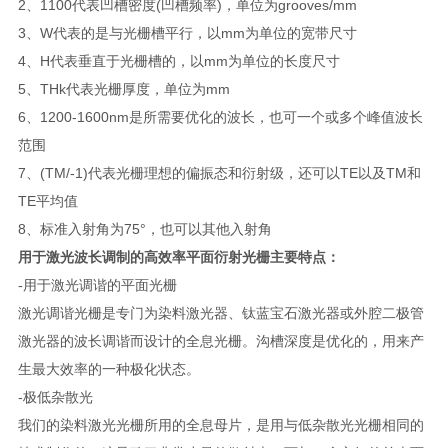
2、1100代表凹槽密度(凹槽频率)，单位为grooves/mm
3、W代表的是与光栅槽平行，以mm为单位的宽带尺寸
4、H代表垂直于光栅槽的，以mm为单位的长度尺寸
5、TH
k代表光栅厚度，单位为mm
6、1200-1600nm是所需要优化的波长，也可一个或多个峰值波长
范围
7、(TM/-1)代表光栅理想的偏振态和衍射级，还可以TE以及TM和
TE平均值
8、标准入射角为75°，也可以其他入射角
用于激光波长调制的高效率平面衍射光栅
主要特点：
-用于激光调谐的平面光栅
激光调谐光栅是专门为染料激光器、钛蓝宝石激光器或外腔二极管
激光器的波长调谐而设计的全息光栅。沟槽深度是优化的，用来产
生最大效率的一种极化状态。
-极低杂散光
我们的染料激光光栅所用的全息母片，是用与低杂散光光栅相同的