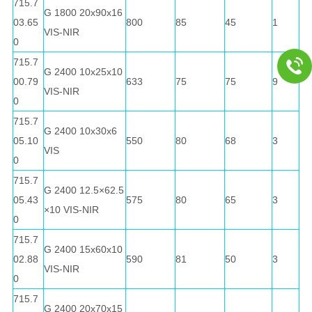
715.7
G 1800 20x90x16
03.65
800
85
45
1
VIS-NIR
0
715.7
G 2400 10x25x10
00.79
633
75
75
9
VIS-NIR
0
715.7
G 2400 10x30x6
05.10
550
80
68
3
VIS
0
715.7
G 2400 12.5×62.5
05.43
575
80
65
3
×10 VIS-NIR
0
715.7
G 2400 15x60x10
02.88
590
81
50
3
VIS-NIR
0
715.7
G 2400 20x70x15