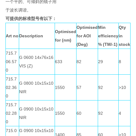
一个平的、可倾斜的镜子用
于波长调谐。
可提供的标准型号有以下：
Optimised
Min
Qty
Optimised
Art no
Description
for AOI
efficiency
in
for (nm)
(Deg)
% (TM/-1)
stock
715.7
G 0600 14x76x16
06.57
633
82
29
8
VIS (Z)
0
715.7
G 0800 10x15x10
02.36
1550
57
92
>10
NIR
0
715.7
G 0900 10x15x10
02.28
1550
60
92
4
NIR
0
715.0
G 0900 10x15x10
1400
85
60
>10