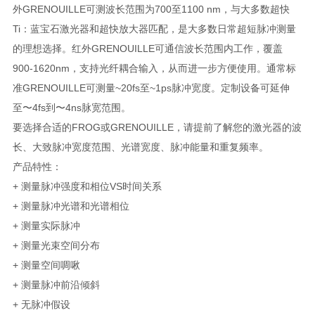
外
GRENOUILLE
可测波长范围为
700
至
1100 nm
，与大多数超快
Ti
：蓝宝石激光器和超快放大器匹配，是大多数日常超短脉冲测量
的理想选择。红外
GRENOUILLE
可通信波长范围内工作，覆盖
900-1620nm
，支持光纤耦合输入，从而进一步方便使用。通常标
准
GRENOUILLE
可测量
~20fs
至
~1ps
脉冲宽度。定制设备可延伸
至〜
4fs
到〜
4ns
脉宽范围。
要选择合适的
FROG
或
GRENOUILLE
，请提前了解您的激光器的波
长、大致脉冲宽度范围、光谱宽度、脉冲能量和重复频率。
产品特性：
+ 测量脉冲强度和相位VS时间关系
+ 测量脉冲光谱和光谱相位
+ 测量实际脉冲
+ 测量光束空间分布
+ 测量空间啁啾
+ 测量脉冲前沿倾斜
+ 无脉冲假设