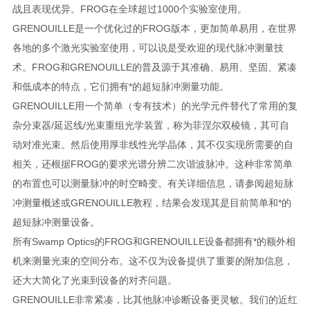
战且表现优异。FROG在全球超过1000个实验室使用。
GRENOUILLE是一个优化过的FROG版本，更加简单易用，在世界
各地的多个激光实验室使用，可以说是受欢迎的现代脉冲测量技
术。FROG和GRENOUILLE的普及源于其准确、易用、坚固、紧凑
和低成本的特点，它们拥有*的超短脉冲测量功能。
GRENOUILLE用一个简单（专有技术）的光学元件替代了常用的复
杂分束器/延迟线/光束重组光学装置，称为菲涅尔双棱镜，其可自
动对准光束。然后使用厚非线性光学晶体，其不仅实现所需要的自
相关，还根据FROG的要求光谱分辨二次谐波脉冲。这种非常简单
的布置也可以测量脉冲的时空畸变。有关详细信息，请参阅超短脉
冲测量概述或GRENOUILLE教程，结果会发现其是目前简单和*的
超短脉冲测量设备。
所有
Swamp Optics
的
FROG
和
GRENOUILLE
设备都拥有*的额外相
机来测量光束的空间分布。这不仅为设备提供了重要的附加信息，
还大大简化了光束到设备的对齐问题。
GRENOUILLE
非常紧凑，比其他脉冲诊断设备更灵敏。我们的近红