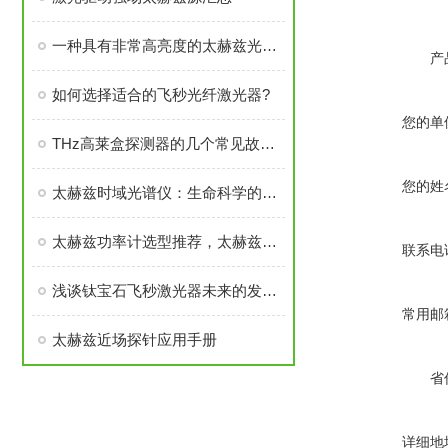
一种具有非常高亮度的太赫兹光束聚焦效果
产
如何选择适合的飞秒光纤激光器?
您的单
THz高莱盒探测器的几个常见故障及排查步骤
您的姓
太赫兹时域光谱仪：生命科学的深度探索者
太赫兹功率计选型推荐，太赫兹探测器归类对比
联系电
浅谈钛宝石飞秒激光器未来的发展思路
常用邮
太赫兹近场探针应用手册
省
详细地