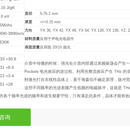
.15 J/gK
直径
5-76.2 mm
.0 eV
厚度
>/=0.15 mm
5Mohs
方向
YX 36, YX 42, YX 49, YX 64, YX 128, YX 136, YZ, Z
490-3890m/s
材料质量
应用于声电光电器件
530K
表面质量
应用面
20/10
抛光
 33 =30.8
介质中传播的时候，强光在介质内部通过
差频振荡会产生一
 31 =8.6
Pockels 电光效应的逆过程。利用光整流效应产生 THz 
 22 =3.4
秒激光打在非线性晶体上，基
于海森伯不确定原理，脉冲宽
 51 =28
这些不同频率的光波差频产生低频的电磁脉冲，这就是 TH
的各个频率光波的频率和波失都要守恒，只有满足此条件，晶体才能有效
咨询