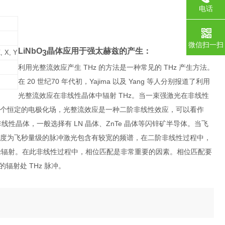
电话
微信扫一扫
LiNbO
晶体应用于强太赫兹的产生：
3
, X, Y
利用光整流效应产生 THz 的方法是一种常见的 THz 产生方法。
在 20 世纪
70 年代初，Yajima 以及 Yang 等人分别报道了利用
光整流效应在非线性晶体中辐
射 THz。当一束强激光在非线性
个恒定的电极化场，光整流效应是一种二阶非线性效应，可以
看作
的非线性晶体，一般
选择有 LN 晶体、ZnTe 晶体等闪锌矿半导体。当飞
度为飞秒量级的脉冲激光包含有较宽的频谱，在二
阶非线性过程中，
z
辐射。在此非线性过程中，相位匹配是非常重要的因素。相位匹配要
的辐射处 THz 脉冲。