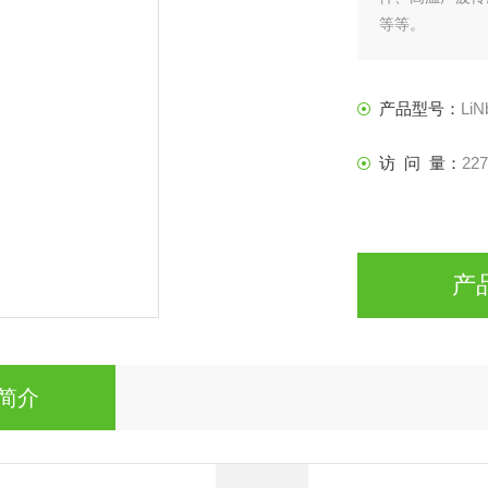
等等。
产品型号：
LiN
访 问 量：
227
产
简介