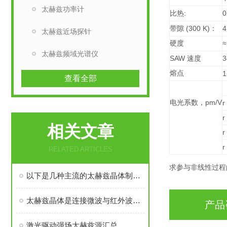
太赫兹功率计
:
0
比热
(300 K)
4
带隙
：
太赫兹近场探针
硬度
≈
太赫兹频域光谱仪
SAW
3
速度
熔点
1
查看全部
pm/V
电光系数，
r
r
相关文章
r
r
RELATED ARTICLES
求参与非线
性过程
以下是几种主流的太赫兹晶体制备技术
太赫兹晶体是连接微波与红外波段的独特功能材料
产品
激光驱动强场太赫兹源汇总