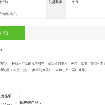
他品牌
供货周期
一个月
子/电池,电气
介绍
3
bO3作为一种应用广泛的光学材料，它优良的电光、声光、压电、热电和非
调制器（谱克尔盒）、频率转换器件、太赫兹产生器件等等。
三角晶系
铌酸锂产品：
3
.644 g/ cm