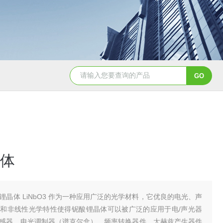
EW-λ红外零级波片-固定波长
THz 可调谐精密衰减器
体
锂晶体 LiNbO3 作为一种应用广泛的光学材料，它优良的电光、声
和非线性光学特性使得铌酸锂晶体可以被广泛的应用于电/声光器
感器、电光调制器（谱克尔盒）、频率转换器件、太赫兹产生器件