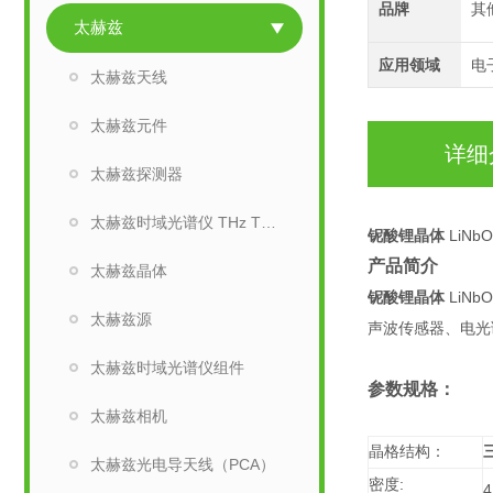
品牌
其
太赫兹
应用领域
电
太赫兹天线
太赫兹元件
详细
太赫兹探测器
太赫兹时域光谱仪 THz TDS
铌酸锂晶体
LiNbO
产品简介
太赫兹晶体
铌酸锂晶体
LiN
太赫兹源
声波传感器、电光
太赫兹时域光谱仪组件
参数规格：
太赫兹相机
晶格结构：
太赫兹光电导天线（PCA）
:
密度
4