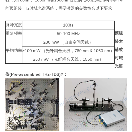
的预组装THz时域光谱系统，需要激器的参数符合以下要求：
脉冲宽度
100fs
预组
重复频率
50-100 MHz
装太
≥30 mW （自由空间天线）
赫兹
平均功率
≥100 mW （光纤耦合天线，780 nm & 1060 nm）
时域
≥50 mW （光纤耦合天线，1550 nm）
光谱
仪
(Pre-assembled THz-TDS)?：