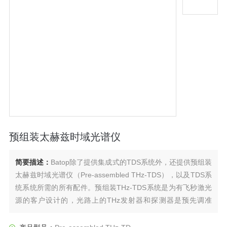
预组装太赫兹时域光谱仪
简要描述：
Batop除了提供集成式的TDS系统外，还提供预组装
太赫兹时域光谱仪（Pre-assembled THz-TDS），以及TDS系
统系统所需的所有配件。预组装THz-TDS系统是为有飞秒激光
源的客户设计的，光路上的THz发射器和探测器是预先调准
的，只需要客户将激光束引入到此系统中即可。系统中的线性
电机和数据采集模块可以利用T3DS软件控制进行电机扫描和时