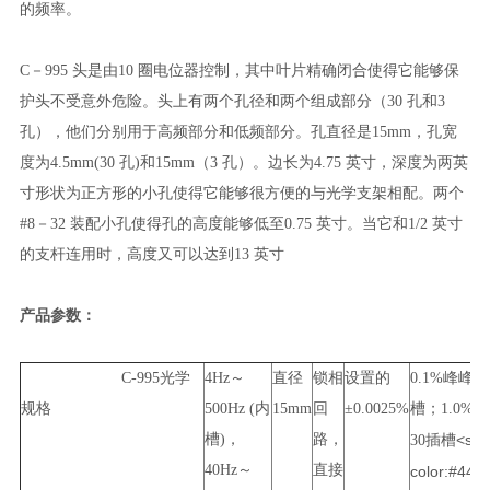
的频率。
C－
995
头是由
10
圈电位器控制，其中叶片精确闭合使得它能够保
护头不受
意外危险。头上有两个孔径和两个组成部分（
30
孔和
3
孔），他们分别用于高频部
分和低频部分。孔直径是
15mm
，孔宽
度为
4.5mm(30
孔
)
和
15mm
（
3
孔）。
边长为
4.75
英寸，深度为两英
寸形状为正方形的小孔使得它能够很方便的与光学支架相
配。两个
#8
－
32
装配小孔使得孔的高度能够低至
0.75
英寸。当它和
1/2
英寸
的支杆连用时，
高度又可以达到
13
英寸
产品参数：
C-995
光学
4Hz
～
直径
锁相
设置的
0.1%
峰峰值
规格
500Hz (
内
15mm
回
±0.0025%
槽；
1.0%
峰
槽
)
，
路，
<sp
30
插槽
40Hz
～
直接
color:#4444