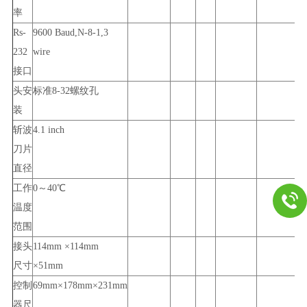
率
Rs-
9600 Baud,N-8-1,3
232
wire
接口
头安
标准
8-32
螺纹孔
装
斩波
4.1 inch
刀片
直径
工作
0
～
40
℃
温度
范围
接头
114mm ×114mm
尺寸
×51mm
控制
69mm×178mm×231mm
器尺