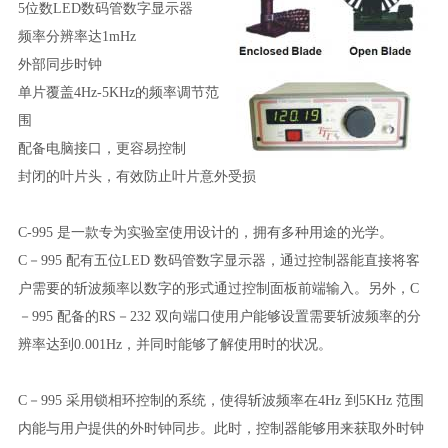
5位数
LED
数码管数字显示器
频率分辨率达
1mHz
外部同步时钟
单片覆盖
4Hz-5KHz
的频率调节范
围
配备电脑接口，更容易控制
封闭的叶片头，有效防止叶片意外受损
C-995 是一款专为实验室使用设计的，拥有多种用途的光学。
C－
995
配有五位
LED
数码管数字显示器，通过控制器能直接将客
户需要的斩波频率以数
字的形式通过控制面板前端输入。另外，
C
－
995
配备的
RS
－
232
双向端口使用户能够设置
需要斩波频率的分
辨率达到
0.001Hz
，并同时能够了解使用时的状况。
C－
995
采用锁相环控制的系统，使得斩波频率在
4Hz
到
5KHz
范围
内能与用户提供的外时
钟同步。此时，控制器能够用来获取外时钟