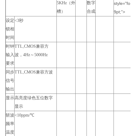
5KHz
（外
数字
style="font-
槽）
合成
9pt;">
设定
<3
秒
锁相
时间
时钟
TTL,CMOS
兼容方
输入
波，
4Hz
～
5000Hz
要求
同步
TTL,CMOS
兼容方波
信号
输出
显示
高亮度绿色五位数字
显示
斩波
<10ppm/
℃
频率
温度