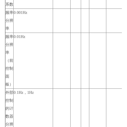
系数
频率
0.001Hz
分辨
率
频率
0.01Hz
分辨
率
（前
控制
面
板）
外部
0.1Hz
，
1Hz
控制
的计
数器
分辨