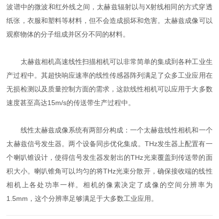
波谱中的微波和红外线之间，太赫兹辐射以与X射线相同的方式穿透
纸张，衣服和塑料等材料，但不会造成损坏和危害。太赫兹成像可以
观察物体的分子组成并区分不同的材料。
太赫兹相机高速线性扫描相机可以非常简单的集成到各种工业生
产过程中。其超快响应速率的线性传感器阵列满足了众多工业应用在
无损检测以及质量控制方面的需求，这款线性相机可以应用于大多数
速度甚至高达15m/s的传送带生产过程中。
线性太赫兹成像系统有两部分构成：一个太赫兹线性相机和一个
太赫兹信号发生器。两个设备同步优化集成。THz发生器上配置有一
个喇叭锥设计，使得信号发生器发射出的THz光束覆盖到传送带的面
积大小。喇叭锥角可以均匀的将THz光束分散开，确保接收端的线性
相机上各处功率一样。相机的像素决定了成像的空间分辨率为
1.5mm，这个分辨率足够满足于大多数工业应用。